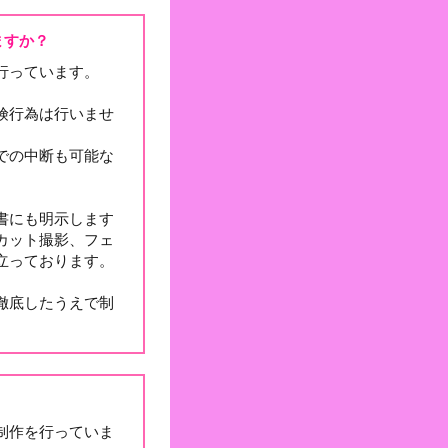
ますか？
行っています。
険行為は行いませ
での中断も可能な
書にも明示します
カット撮影、フェ
立っております。
徹底したうえで制
制作を行っていま