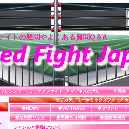
イトの疑問やよくある質問Q＆A
子プロレスラー
ミックスファイト
アマゾネスの歴史
作品集
サブカテゴリー★ミックスファイト★
◆NEWS
◆VATTNASS
◆ダウンロード
◆Ｍ格闘リンチ
◆男勝ちＳ格闘
◆体験談報告
ジャンルと定義について