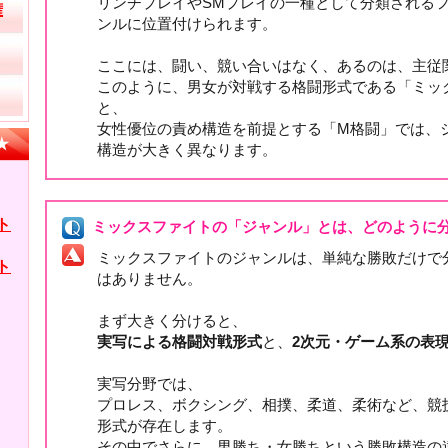
リンチプレイやSMプレイの一種として分類される
ンルに位置付けられます。
ここには、闘い、競い合いはなく、あるのは、主従
このように、男女が対戦する格闘形式である「ミッ
と、
女性優位の責め構造を前提とする「M格闘」では、
構造が大きく異なります。
ミックスファイトの「ジャンル」とは、どのように
ミックスファイトのジャンルは、単純な勝敗だけで
はありません。
まず大きく分けると、
実写による格闘対戦形式
と、
2次元・ゲーム系の表
実写分野では、
プロレス、ボクシング、相撲、柔道、柔術など、競
形式が存在します。
その中でさらに、男勝ち・女勝ちという勝敗構造の