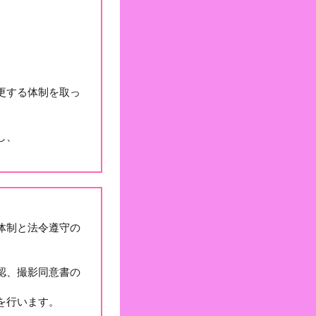
更する体制を取っ
し、
。
体制と法令遵守の
認、撮影同意書の
を行います。