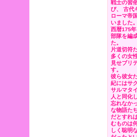
戦士の習
び、 古
ローマ帝
いました
西暦175
部隊を編
た。
片道切符
多くの女
見せブリ
す。
彼ら彼女
紀にはサ
サルマタ
人と同化
忘れなか
な物語た
だとすれ
むものは
しく聡明
だったと