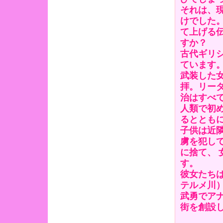
それは、
けでした
て上げる
すか？
古代ギリ
ています
武装した
拝。リー
治はすべ
人類で初
るととも
子供は近
虜を犯し
に捨て、
す。
彼女たち
テルメ川
武勇でア
街を創設