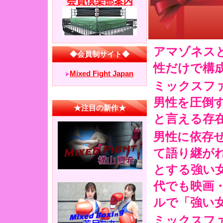
アマゾネス
性だけで構
ミックスフ
男性を圧倒
と言える存
男性に依存
て語り継が
とする強い
代でも映画
ルで「強い
ミックスフ