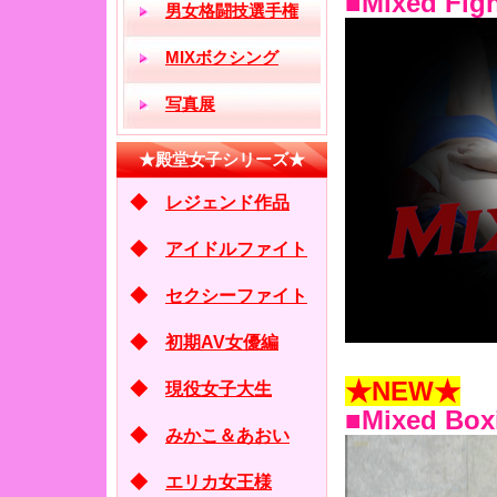
■Mixed Fi
★NEW★
■Mixed B