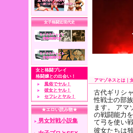
アマゾネスとは｜女
古代ギリシャ
性戦士の部
ます。 アマ
の戦闘能力を
て弓を使い
彼女たちは独