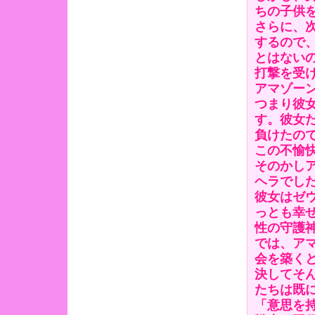
ちの子供
さらに、
するので
とはない
打撃を受
アマゾーン
つまり彼
す。彼女
負けたの
この不愉
そのかし
ヘラでし
彼女はゼ
っとも幸
性の守護
では、ア
会を築く
決してそ
たちは既
「意思を