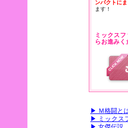
ンパクトにま
ます！
ミックスフ
らお進みく
▶ Ｍ格闘と
▶ ミックス
▶ 女傑伝説