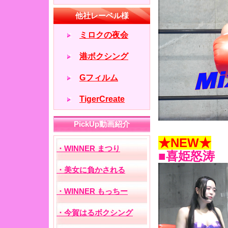
★NEW★
■喜姫怒涛