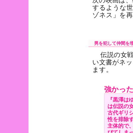
次の映画は、
するような世
ゾネス」を再
男を犯して仲間を増
伝説の女戦
い文書がネッ
ます。
強かっ
『黒澤は
は伝説の
古代ギリ
性を排除
主体的で
びてしま