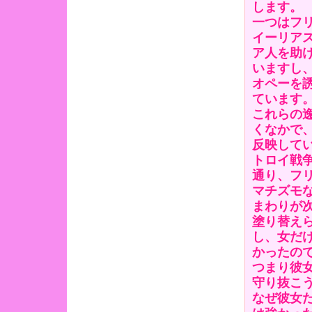
します。
一つはフ
イーリア
ア人を助
いますし
オペーを
ています
これらの
くなかで
反映して
トロイ戦
通り、フ
マチズモ
まわりが
塗り替え
し、女だ
かったの
つまり彼
守り抜こ
なぜ彼女