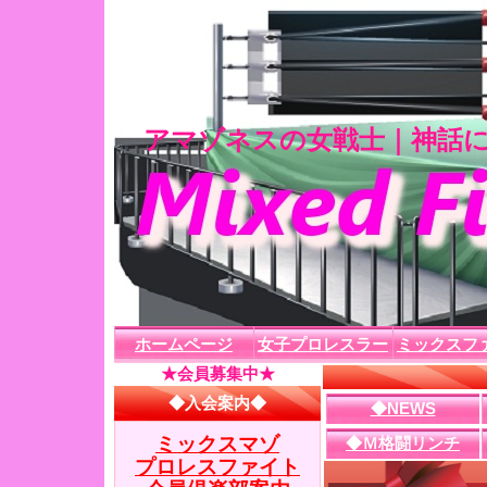
アマゾネスの女戦士｜神話に
ホームページ
女子プロレスラー
ミックスフ
◆NEWS
◆Ｍ格闘リンチ