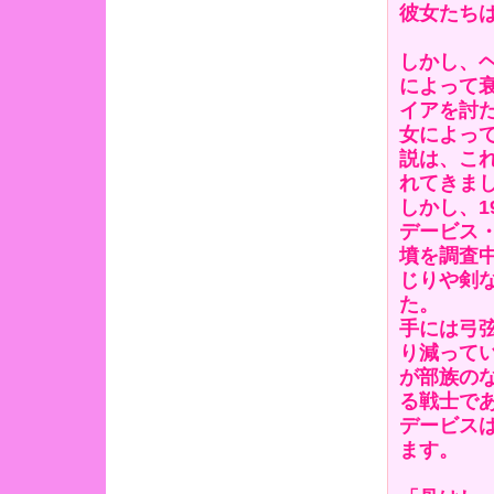
彼女たち
しかし、
によって
イアを討
女によっ
説は、こ
れてきま
しかし、1
デービス
墳を調査
じりや剣
た。
手には弓
り減って
が部族の
る戦士で
デービス
ます。