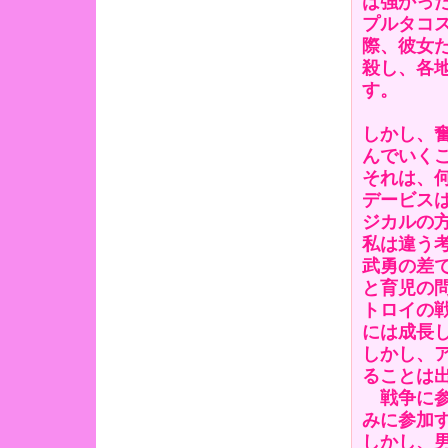
は強かっ
プルタコ
際、彼女
殺し、各
す。
しかし、
んでいく
それは、
デービス
ジカルの
私は違う
武勇の差
と育児の
トロイの
には成長
しかし、
ることは
戦争に参
みに参加
しかし、