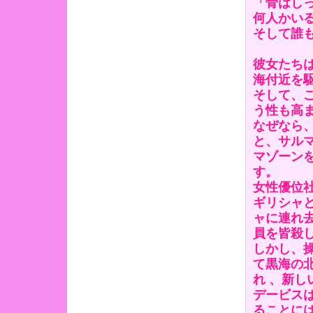
「骨はしっ
何人かい
そして誰
彼女たちは
海付近を
そして、
う性も高
なぜなら
と、サル
マゾーン
す。
女性優位
ギリシャ
ャに連れ
員を皆殺
しかし、
て黒海の
れ 、新
デービス
ることに