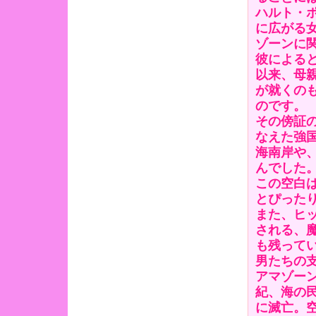
ハルト・
に広がる
ゾーンに
彼による
以来、母
が就くの
のです。
その傍証
なえた強
海南岸や
んでした
この空白
とぴった
また、ヒ
される、
も残って
男たちの
アマゾーン
紀、海の
に滅亡。